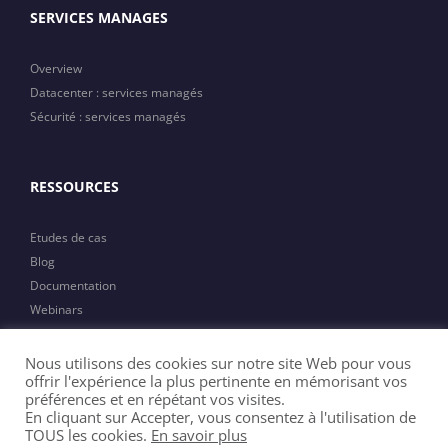
SERVICES MANAGES
Overview
Datacenter : services managés
Sécurité : services managés
RESSOURCES
Etudes de cas
Blog
Documentation
Webinars
Actualités
Nous utilisons des cookies sur notre site Web pour vous
offrir l'expérience la plus pertinente en mémorisant vos
préférences et en répétant vos visites.
En cliquant sur Accepter, vous consentez à l'utilisation de
TOUS les cookies.
En savoir plus