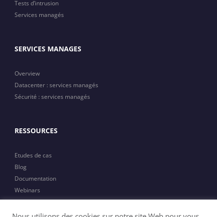
Tests d’intrusion
Services managés
SERVICES MANAGES
Overview
Datacenter : services managés
Sécurité : services managés
RESSOURCES
Etudes de cas
Blog
Documentation
Webinars
Actualités
Nous utilisons des cookies sur notre site Web pour vous