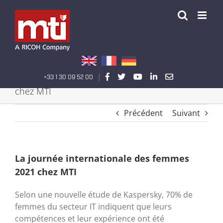
Passer
au
contenu
|
+33 1 30 09 52 00
La journée internationale des femmes 2021
chez MTI
Précédent
Suivant
La journée internationale des femmes
2021 chez MTI
Selon une nouvelle étude de Kaspersky, 70% de
femmes du secteur IT indiquent que leurs
compétences et leur expérience ont été