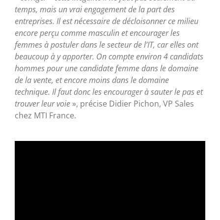
temps, mais un vrai engagement de la part des
entreprises. Il est nécessaire de décloisonner ce milieu
encore perçu comme masculin et encourager les
femmes à postuler dans le secteur de l’IT, car elles ont
beaucoup à y apporter. On compte environ 4 candidats
hommes pour une candidate femme dans le domaine
de la vente, et encore moins dans le domaine
technique.
Il faut donc les encourager à sauter le pas et
trouver leur voie
», précise Didier Pichon, VP Sales
chez MTI France.