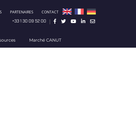
S
PARTENAIRES
CONTACT
|
+33 1 30 09 52 00
sources
Marché CANUT