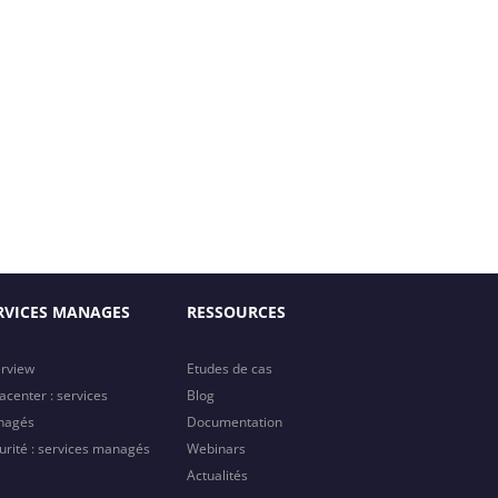
RVICES MANAGES
RESSOURCES
rview
Etudes de cas
acenter : services
Blog
nagés
Documentation
urité : services managés
Webinars
Actualités