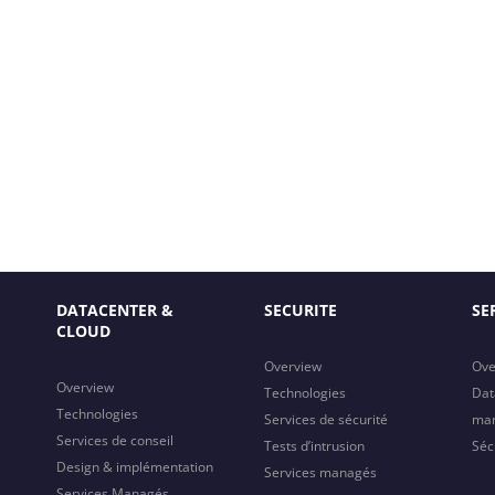
DATACENTER &
SECURITE
SE
CLOUD
Overview
Ove
Overview
Technologies
Dat
Technologies
Services de sécurité
ma
Services de conseil
Tests d’intrusion
Séc
Design & implémentation
Services managés
Services Managés