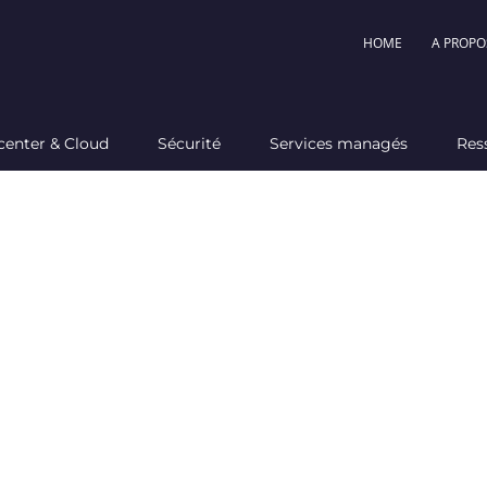
HOME
A PROPO
center & Cloud
Sécurité
Services managés
Res