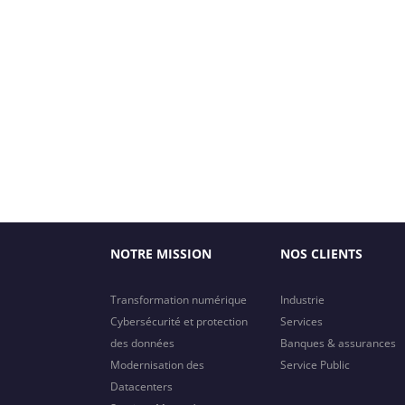
NOTRE MISSION
NOS CLIENTS
Transformation numérique
Industrie
Cybersécurité et protection
Services
des données
Banques & assurances
Modernisation des
Service Public
Datacenters