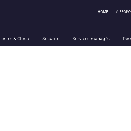
HOME
A PROPO
center & Cloud
Sécurité
Services managés
Res