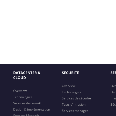
DATACENTER &
SECURITE
SE
CLOUD
Overview
Ove
Overview
Technologies
Dat
Technologies
Services de sécurité
ma
Services de conseil
Tests d’intrusion
Séc
Design & implémentation
Services managés
Services Managés