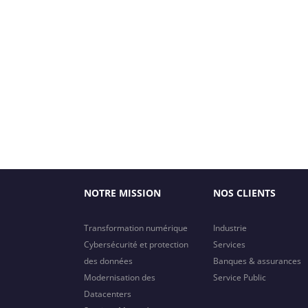
NOTRE MISSION
NOS CLIENTS
Transformation numérique
Industrie
Cybersécurité et protection
Services
des données
Banques & assurances
Modernisation des
Service Public
Datacenters