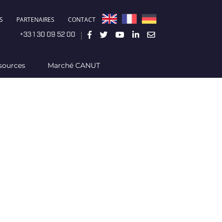
S
PARTENAIRES
CONTACT
|
+33 1 30 09 52 00
sources
Marché CANUT