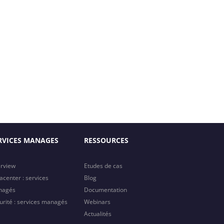
RVICES MANAGES
RESSOURCES
rview
Etudes de cas
acenter : services
Blog
nagés
Documentation
urité : services managés
Webinars
Actualités