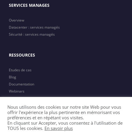
SERVICES MANAGES
Overview
Datacenter : services managés
Sécurité : services managés
RESSOURCES
Etudes de cas
Blog
Documentation
Webinars
Actualités
Nous utilisons des cookies sur notre site Web pour vous
offrir l'expérience la plus pertinente en mémorisant vos
préférences et en répétant vos visites.
En cliquant sur Accepter, vous consentez à l'utilisation de
TOUS les cookies.
En savoir plus