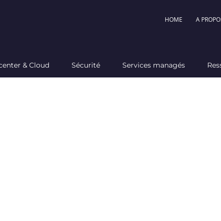
HOME
A PROPO
center & Cloud
Sécurité
Services managés
Res