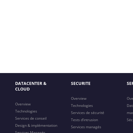
DATACENTER &
SECURITE
SE
CLOUD
Overview
Ove
Overview
Technologies
Dat
Technologies
Services de sécurité
ma
Services de conseil
Tests d’intrusion
Séc
Design & implémentation
Services managés
Services Managés