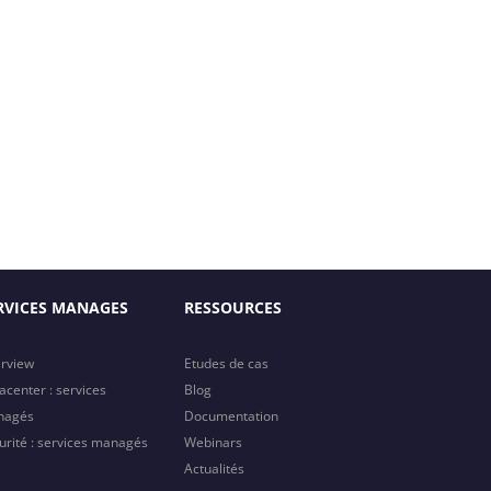
RVICES MANAGES
RESSOURCES
rview
Etudes de cas
acenter : services
Blog
nagés
Documentation
urité : services managés
Webinars
Actualités