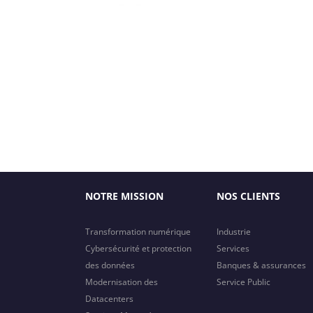
NOTRE MISSION
NOS CLIENTS
Transformation numérique
Industrie
Cybersécurité et protection
Services
des données
Banques & assurances
Modernisation des
Service Public
Datacenters