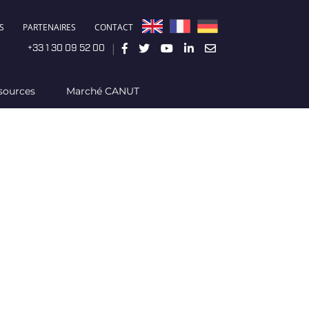
S
PARTENAIRES
CONTACT
|
+33 1 30 09 52 00
sources
Marché CANUT