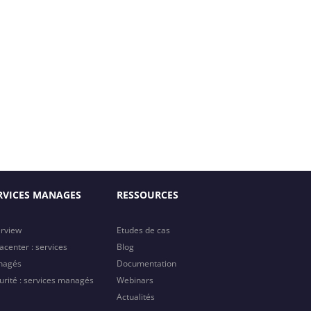
RVICES MANAGES
RESSOURCES
rview
Etudes de cas
acenter : services
Blog
nagés
Documentation
urité : services managés
Webinars
Actualités