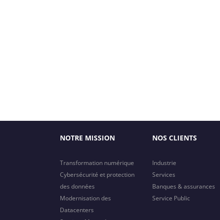
NOTRE MISSION
NOS CLIENTS
Transformation numérique
Industrie
Cybersécurité et protection
Services
des données
Banques & assurances
Modernisation des
Service Public
Datacenters