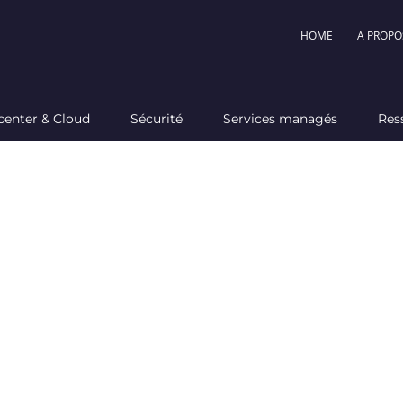
HOME
A PROPO
center & Cloud
Sécurité
Services managés
Res