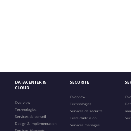
DATACENTER &
SECURITE
SE
CLOUD
Overview
Ove
Overview
Technologies
Dat
Technologies
Services de sécurité
ma
Services de conseil
Tests d’intrusion
Séc
Design & implémentation
Services managés
Services Managés