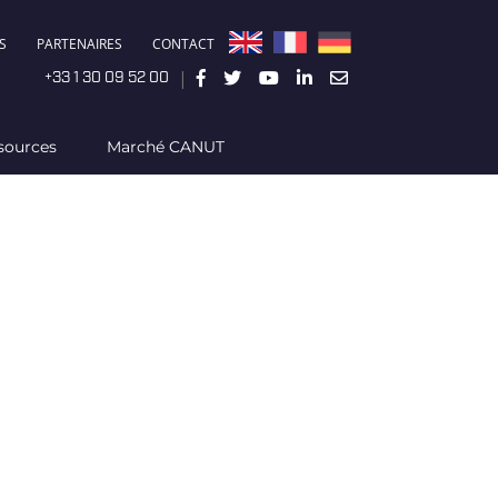
S
PARTENAIRES
CONTACT
|
+33 1 30 09 52 00
sources
Marché CANUT