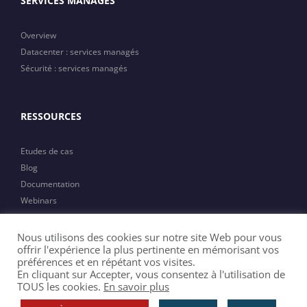
SERVICES MANAGES
Overview
Datacenter : services managés
Sécurité : services managés
RESSOURCES
Etudes de cas
Blog
Documentation
Webinars
Actualités
Nous utilisons des cookies sur notre site Web pour vous
offrir l'expérience la plus pertinente en mémorisant vos
préférences et en répétant vos visites.
En cliquant sur Accepter, vous consentez à l'utilisation de
TOUS les cookies.
En savoir plus
Copyright 2023 MTI | All Rights Reserved