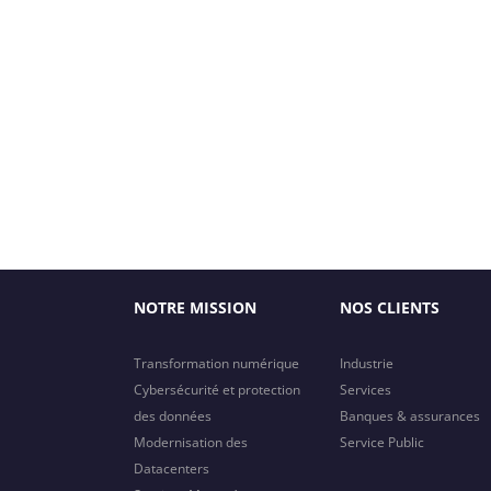
NOTRE MISSION
NOS CLIENTS
Transformation numérique
Industrie
Cybersécurité et protection
Services
des données
Banques & assurances
Modernisation des
Service Public
Datacenters