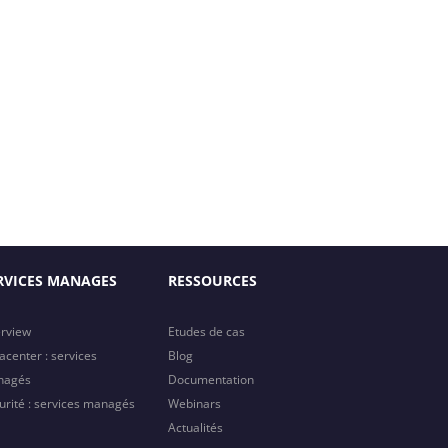
RVICES MANAGES
RESSOURCES
rview
Etudes de cas
acenter : services
Blog
nagés
Documentation
urité : services managés
Webinars
Actualités