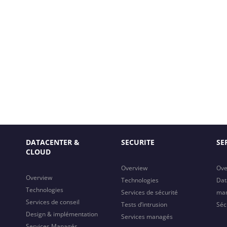
DATACENTER &
SECURITE
SE
CLOUD
Overview
Ove
Overview
Technologies
Dat
Technologies
Services de sécurité
ma
Services de conseil
Tests d’intrusion
Séc
Design & implémentation
Services managés
Services Managés