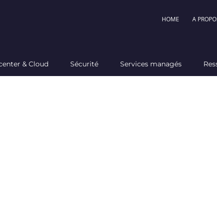
HOME
A PROPO
center & Cloud
Sécurité
Services managés
Res