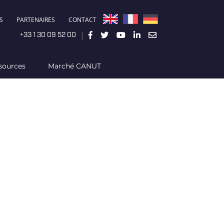
S
PARTENAIRES
CONTACT
|
+33 1 30 09 52 00
sources
Marché CANUT