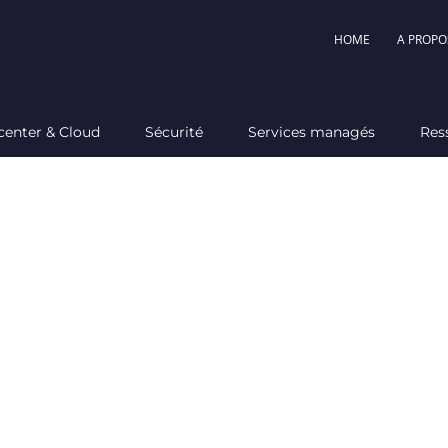
HOME
A PROPO
center & Cloud
Sécurité
Services managés
Res