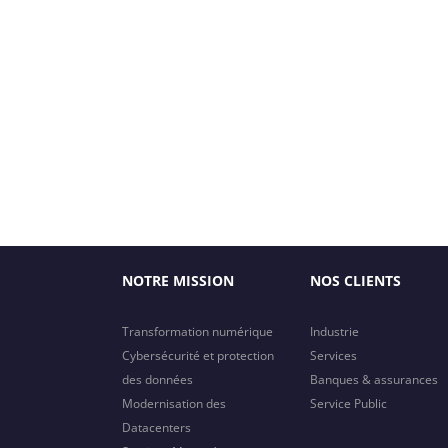
NOTRE MISSION
NOS CLIENTS
Transformation numérique
Industrie
Cybersécurité et protection
Services
des données
Banques & assurances
Modernisation des
Service Public
Datacenters