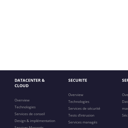
DATACENTER &
SECURITE
SE
CLOUD
Overview
Ove
Overview
Technologies
Dat
Technologies
Services de sécurité
ma
Services de conseil
Tests d’intrusion
Séc
Design & implémentation
Services managés
Services Managés