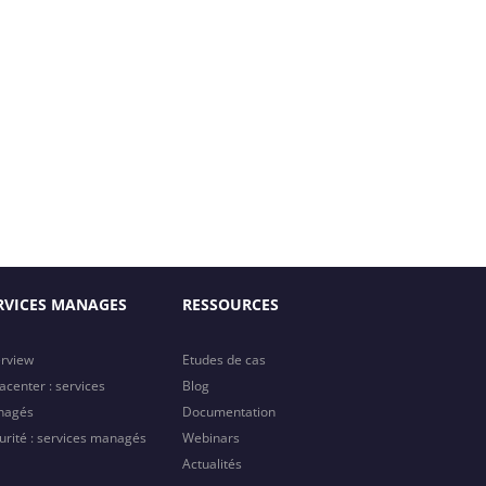
RVICES MANAGES
RESSOURCES
rview
Etudes de cas
acenter : services
Blog
nagés
Documentation
urité : services managés
Webinars
Actualités