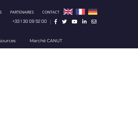
S
PARTENAIRES
CONTACT
|
+33 1 30 09 52 00
sources
Marché CANUT