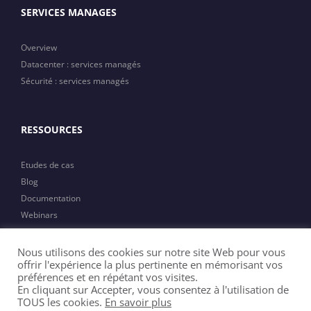
SERVICES MANAGES
Overview
Datacenter : services managés
Sécurité : services managés
RESSOURCES
Etudes de cas
Blog
Documentation
Webinars
Actualités
Nous utilisons des cookies sur notre site Web pour vous
offrir l'expérience la plus pertinente en mémorisant vos
préférences et en répétant vos visites.
En cliquant sur Accepter, vous consentez à l'utilisation de
TOUS les cookies.
En savoir plus