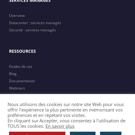
SERVICES MANAGES
Overview
Datacenter : services managés
Sécurité : services managés
RESSOURCES
Etudes de cas
Blog
Documentation
Webinars
Actualités
Nous utilisons des cookies sur notre site Web pour vous
offrir l'expérience la plus pertinente en mémorisant vos
préférences et en répétant vos visites.
En cliquant sur Accepter, vous consentez à l'utilisation de
TOUS les cookies.
En savoir plus
Copyright 2023 MTI | All Rights Reserved