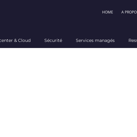
HOME
A PROPO
center & Cloud
Sécurité
Services managés
Res