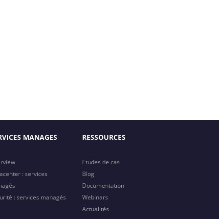
RVICES MANAGES
RESSOURCES
rview
Etudes de cas
acenter : services
Blog
nagés
Documentation
urité : services managés
Webinars
Actualités