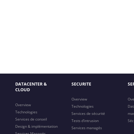
DATACENTER &
SECURITE
SE
CLOUD
Overview
Ove
Overview
Technologies
Dat
Technologies
Services de sécurité
ma
Services de conseil
Tests d’intrusion
Séc
Design & implémentation
Services managés
Services Managés