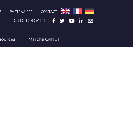
S
PARTENAIRES
CONTACT
|
+33 1 30 09 52 00
sources
Marché CANUT