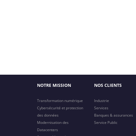
NOTRE MISSION
NOS CLIENTS
Transformation numérique
Industrie
Cybersécurité et protection
Services
des données
Banques & assurances
Modernisation des
Service Public
Datacenters