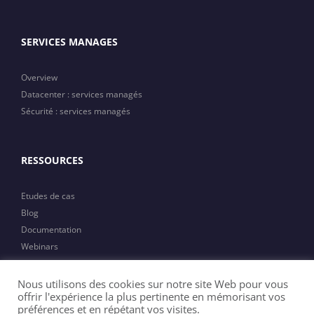
SERVICES MANAGES
Overview
Datacenter : services managés
Sécurité : services managés
RESSOURCES
Etudes de cas
Blog
Documentation
Webinars
Actualités
Nous utilisons des cookies sur notre site Web pour vous
offrir l'expérience la plus pertinente en mémorisant vos
préférences et en répétant vos visites.