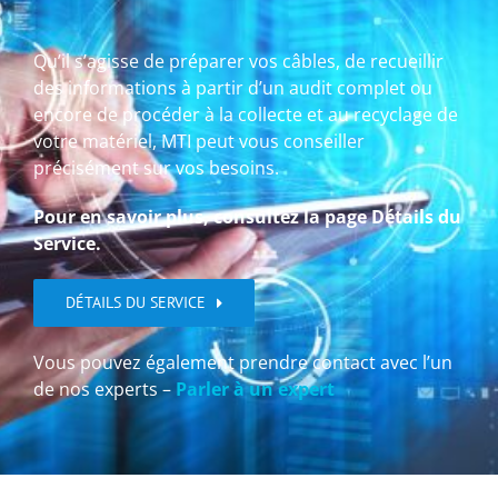
Qu’il s’agisse de préparer vos câbles, de recueillir
des informations à partir d’un audit complet ou
encore de procéder à la collecte et au recyclage de
votre matériel, MTI peut vous conseiller
précisément sur vos besoins.
Pour en savoir plus, consultez la page Détails du
Service.
DÉTAILS DU SERVICE
Vous pouvez également prendre contact avec l’un
de nos experts –
Parler à un expert