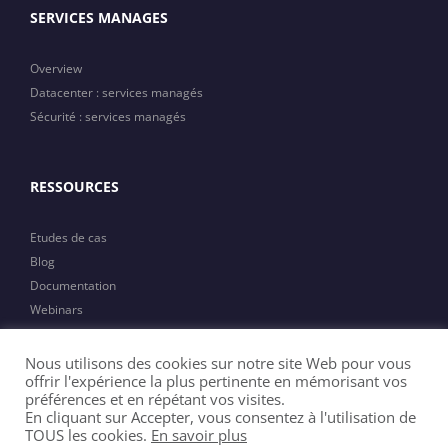
SERVICES MANAGES
Overview
Datacenter : services managés
Sécurité : services managés
RESSOURCES
Etudes de cas
Blog
Documentation
Webinars
Actualités
Nous utilisons des cookies sur notre site Web pour vous
offrir l'expérience la plus pertinente en mémorisant vos
préférences et en répétant vos visites.
En cliquant sur Accepter, vous consentez à l'utilisation de
TOUS les cookies.
En savoir plus