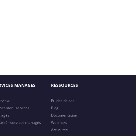
RVICES MANAGES
RESSOURCES
rview
Etudes de cas
acenter : services
Blog
nagés
Documentation
urité : services managés
Webinars
Actualités