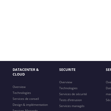
DATACENTER &
SECURITE
SE
CLOUD
Overview
Ove
Overview
Technologies
Dat
Technologies
Services de sécurité
ma
Services de conseil
Tests d’intrusion
Séc
Design & implémentation
Services managés
Services Managés