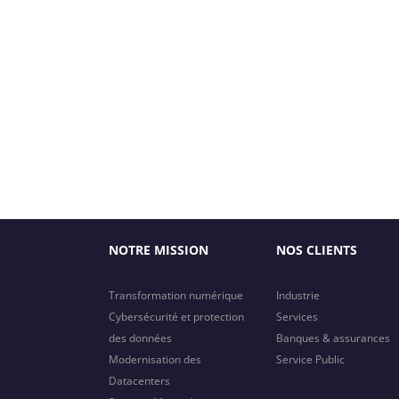
NOTRE MISSION
NOS CLIENTS
Transformation numérique
Industrie
Cybersécurité et protection
Services
des données
Banques & assurances
Modernisation des
Service Public
Datacenters