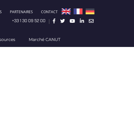
S
PARTENAIRES
CONTACT
|
+33 1 30 09 52 00
sources
Marché CANUT