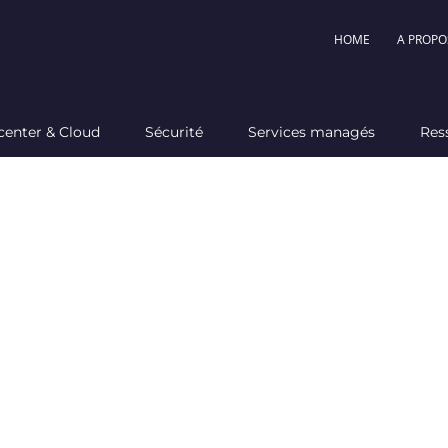
HOME
A PROPO
center & Cloud
Sécurité
Services managés
Res