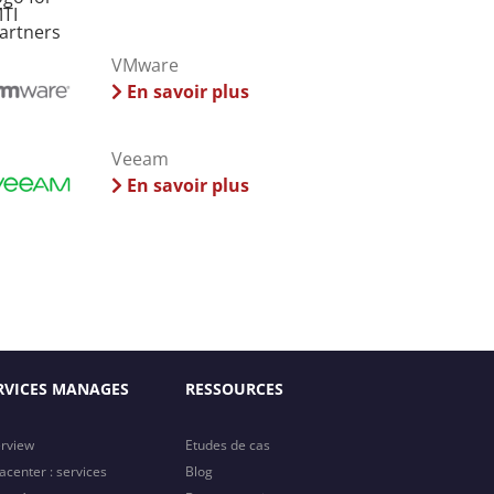
VMware
En savoir plus
Veeam
En savoir plus
RVICES MANAGES
RESSOURCES
rview
Etudes de cas
acenter : services
Blog