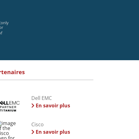
(only
or
of
rtenaires
Dell EMC
En savoir plus
Cisco
En savoir plus