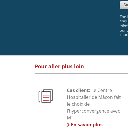
The 
enqu
rele
our 
cour
Pour aller plus loin
Cas client:
Le Centre
Hospitalier de Mâcon fait
le choix de
l’hyperconvergence avec
MTI
En savoir plus