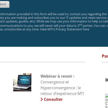
information provided in this form will be used to; contact you regarding the
iry you are making and subscribes you to our IT updates and news service, 
vant updates, guides, etc). While we may use your information to help us tail
rd
communications to you, we will never sell your data to 3
parties. You can, 
se, unsubscribe at any time.
View MTI’s Privacy Statement here
Pa
Webinar à revoir :
Convergence et
Hyperconvergence : le
retour d’expérience MTI
Consulter