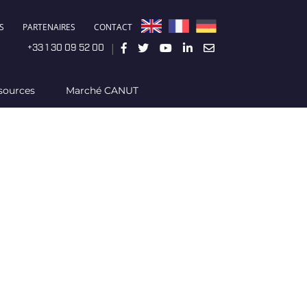
S
PARTENAIRES
CONTACT
|
+33 1 30 09 52 00
sources
Marché CANUT
e