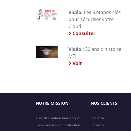
Vidéo:
Les 6 étapes clés
pour sécuriser votre
Cloud
Consulter
Vidéo :
30 ans d’histoire
MTI
Voir
NOTRE MISSION
NOS CLIENTS
Transformation numérique
Industrie
Cybersécurité et protection
Services