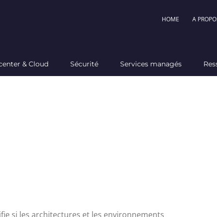
HOME
A PROPO
center & Cloud
Sécurité
Services managés
Res
clés du servic
fie si les architectures et les environnements