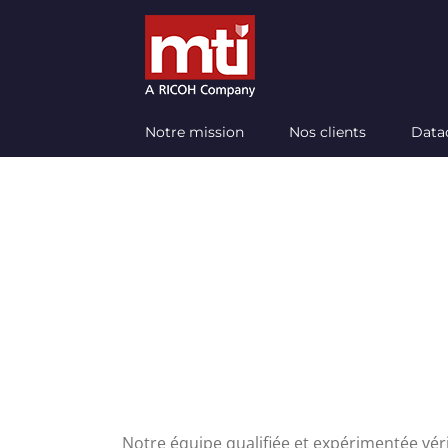
Passer
au
contenu
Notre mission
Nos clients
Data
Avantages 
Notre équipe qualifiée et expérimentée véri