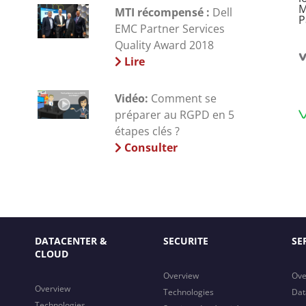
MTI récompensé :
Dell
EMC Partner Services
Quality Award 2018
Lire
Vidéo:
Comment se
préparer au RGPD en 5
étapes clés ?
Consulter
DATACENTER &
SECURITE
SE
CLOUD
Overview
Ove
Overview
Technologies
Dat
Technologies