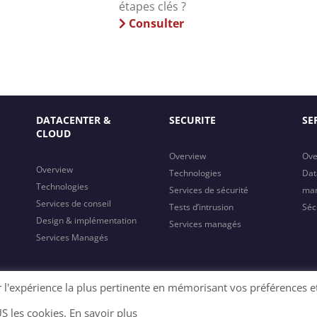
étapes clés ?
Consulter
DATACENTER &
SECURITE
SE
CLOUD
Overview
Ove
Overview
Technologies
Dat
Technologies
Services de sécurité
ma
Services de conseil
Tests d’intrusion
Séc
Design & implémentation
Services managés
Services Managés
r l'expérience la plus pertinente en mémorisant vos préférences e
US les cookies.
En savoir plus
Corporate & Social Responsibility
|
C