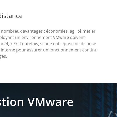
distance
e nombreux avantages : économies, agilité métier
déployant un environnement VMware doivent
/24, 7j/7. Toutefois, si une entreprise ne dispose
 interne pour assurer un fonctionnement continu,
ges.
estion VMware