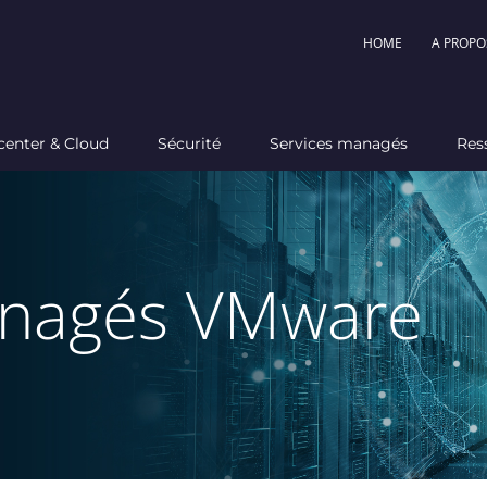
HOME
A PROPO
center & Cloud
Sécurité
Services managés
Res
anagés VMware