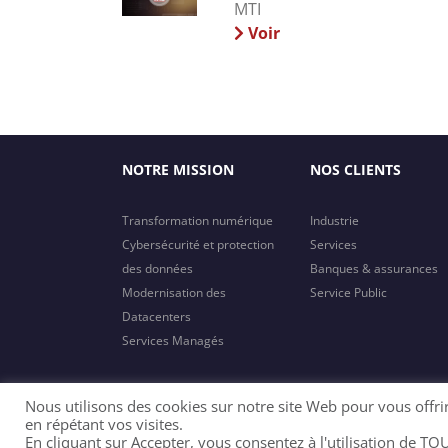
MTI
Voir
NOTRE MISSION
NOS CLIENTS
Transformation numérique
Industrie
Cybersécurité et protection
Services
des données
Banques & assurances
Modernisation des
Service Public
Datacenters
Services Managés
Nous utilisons des cookies sur notre site Web pour vous offri
en répétant vos visites.
En cliquant sur Accepter, vous consentez à l'utilisation de TO