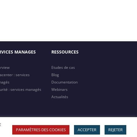
RVICES MANAGES
RESSOURCES
rview
Etudes de cas
acenter : services
Blog
nagés
Documentation
urité : services managés
Webinars
Actualités
t
Copyright 2023 MTI | All Rights Reserved
PARAMÈTRES DES COOKIES
ACCEPTER
REJETER
ompany Registration
|
Privacy Policy
|
Terms & Conditions