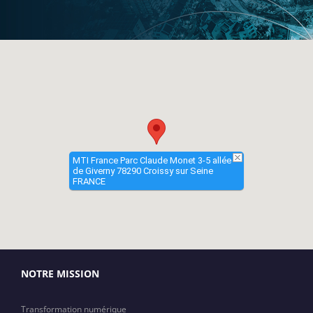
MTI France Parc Claude Monet 3-5 allée
de Giverny 78290 Croissy sur Seine
FRANCE
NOTRE MISSION
Transformation numérique