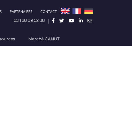
S
PARTENAIRES
CONTACT
|
+33 1 30 09 52 00
sources
Marché CANUT