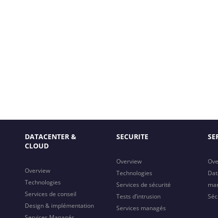
DATACENTER &
SECURITE
SE
CLOUD
Overview
Ove
Overview
Technologies
Dat
Technologies
Services de sécurité
ma
Services de conseil
Tests d’intrusion
Séc
Design & implémentation
Services managés
Services Managés