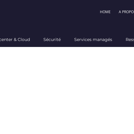
HOME
A PROPO
center & Cloud
Sécurité
Services managés
Res