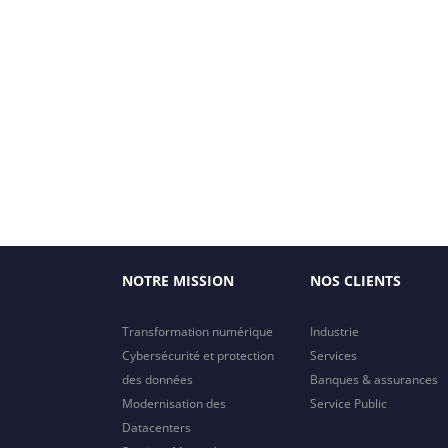
NOTRE MISSION
NOS CLIENTS
Transformation numérique
Industrie
Cybersécurité et protection
Services
des données
Banques & assurances
Modernisation des
Service Public
Datacenters