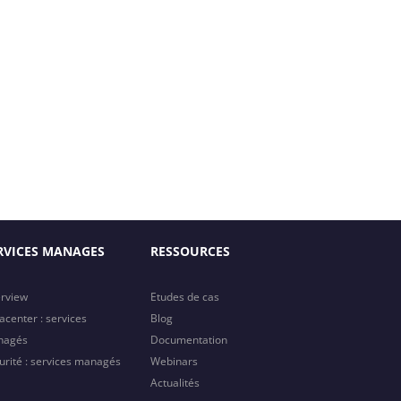
RVICES MANAGES
RESSOURCES
rview
Etudes de cas
acenter : services
Blog
nagés
Documentation
urité : services managés
Webinars
Actualités