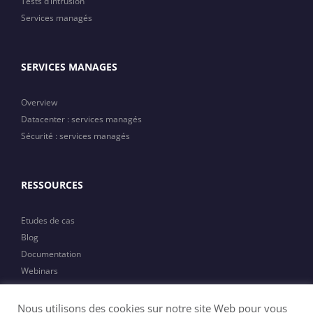
Tests d’intrusion
Services managés
SERVICES MANAGES
Overview
Datacenter : services managés
Sécurité : services managés
RESSOURCES
Etudes de cas
Blog
Documentation
Webinars
Actualités
Nous utilisons des cookies sur notre site Web pour vous