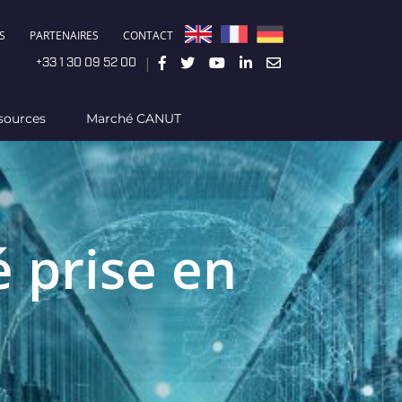
S
PARTENAIRES
CONTACT
|
+33 1 30 09 52 00
sources
Marché CANUT
é prise en