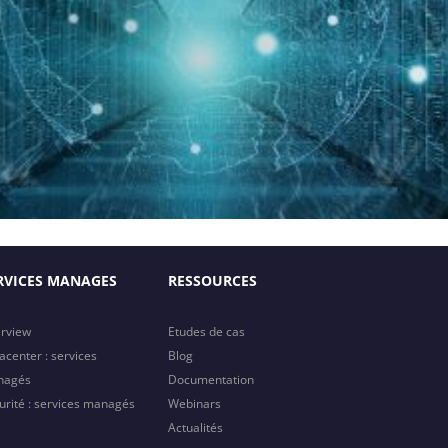
RVICES MANAGES
RESSOURCES
rview
Etudes de cas
acenter : services
Blog
nagés
Documentation
urité : services managés
Webinars
Actualités