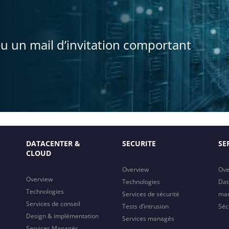
eu un mail d’invitation comportant
DATACENTER &
SECURITE
SE
CLOUD
Overview
Ove
Overview
Technologies
Dat
Technologies
Services de sécurité
ma
Services de conseil
Tests d’intrusion
Séc
Design & implémentation
Services managés
Services Managés