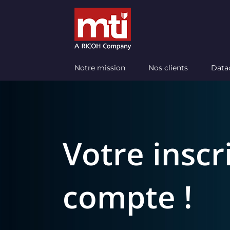
Passer
au
contenu
Notre mission
Nos clients
Data
Votre inscr
compte !