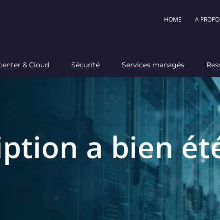
HOME
A PROPO
center & Cloud
Sécurité
Services managés
Res
iption a bien ét