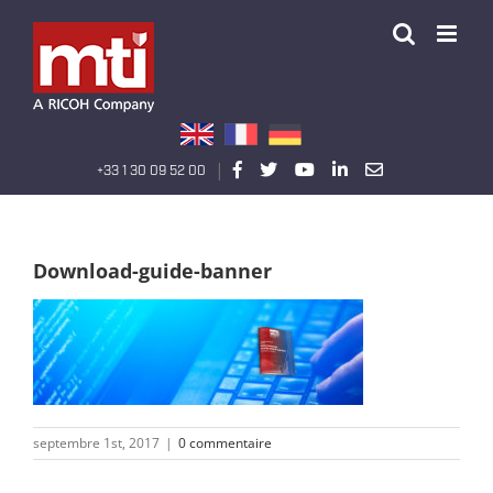
Passer
au
contenu
|
Précédent
+33 1 30 09 52 00
Download-guide-banner
septembre 1st, 2017
|
0 commentaire