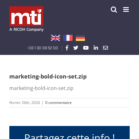
Passer
au
contenu
|
Précédent
+33 1 30 09 52 00
marketing-bold-icon-set.zip
marketing-bold-icon-set.zip
février 26th, 2026
|
0 commentaire
Partagez cette info !