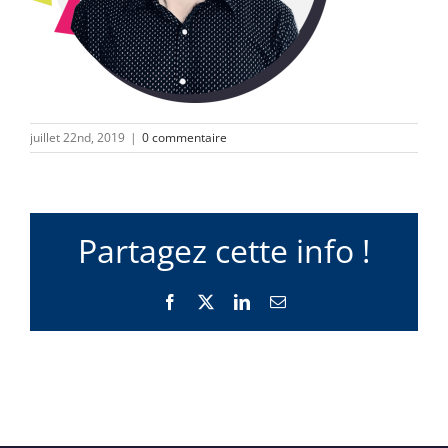
juillet 22nd, 2019
|
0 commentaire
Partagez cette info !
Facebook
X
LinkedIn
Email