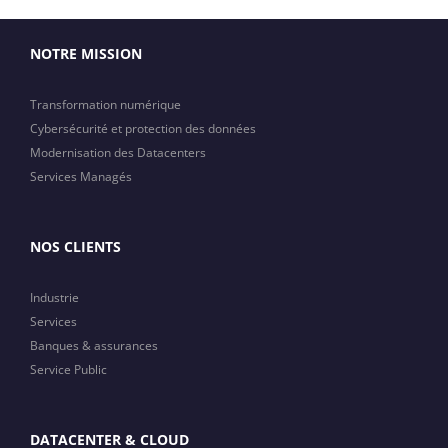
NOTRE MISSION
Transformation numérique
Cybersécurité et protection des données
Modernisation des Datacenters
Services Managés
NOS CLIENTS
Industrie
Services
Banques & assurances
Service Public
DATACENTER & CLOUD