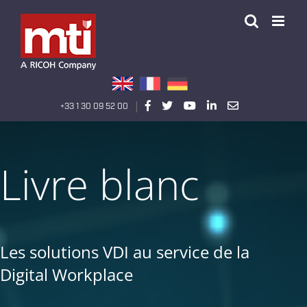
Passer
au
contenu
|
+33 1 30 09 52 00
Livre blanc
Les solutions VDI au service de la
Digital Workplace