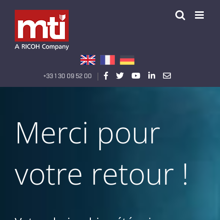
Passer
au
contenu
|
+33 1 30 09 52 00
Merci pour
votre retour !