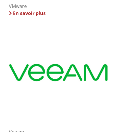
VMware
En savoir plus
Veeam