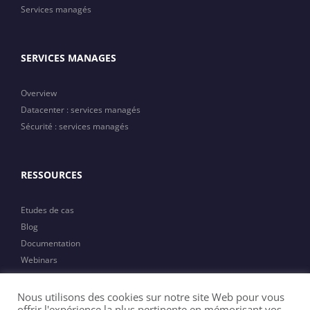
Services managés
SERVICES MANAGES
Overview
Datacenter : services managés
Sécurité : services managés
RESSOURCES
Etudes de cas
Blog
Documentation
Webinars
Actualités
Nous utilisons des cookies sur notre site Web pour vous
offrir l'expérience la plus pertinente en mémorisant vos