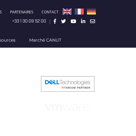
S
PARTENAIRES
CONTACT
|
+33 1 30 09 52 00
sources
Marché CANUT
En partenariat avec :