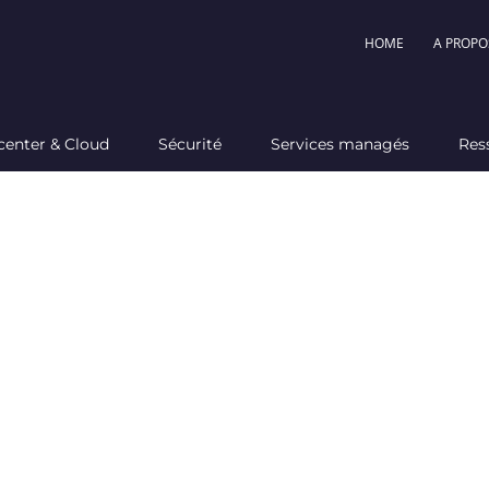
HOME
A PROPO
center & Cloud
Sécurité
Services managés
Res
 applicatifs des entreprises
frastructure innovante