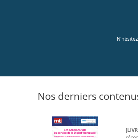
N’hésite
Nos derniers contenu
[LIV
récon