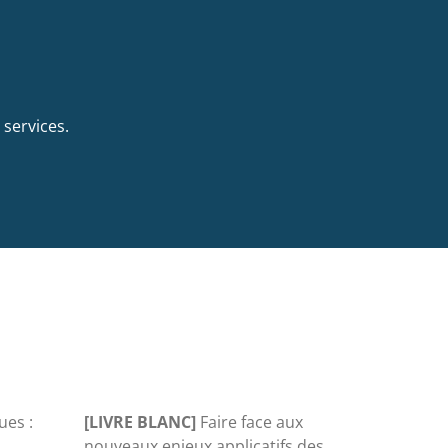
services.
ues :
[LIVRE BLANC]
Faire face aux
nouveaux enjeux applicatifs des